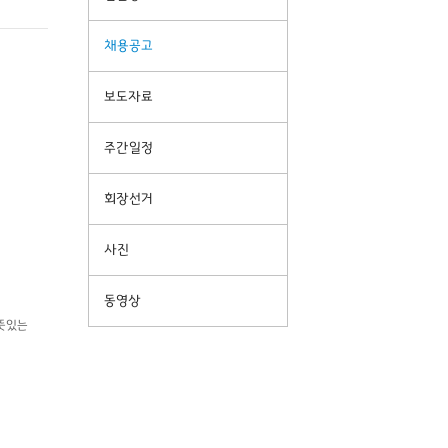
채용공고
보도자료
주간일정
회장선거
사진
동영상
뜻있는