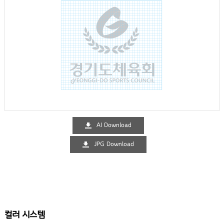
AI Download
JPG Download
컬러 시스템