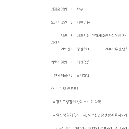
연천군
일반
1
탁구
오산시
일반
1
제한없음
일반
2
배드민턴, 생활체조
근면성실한 자
안산시
어르신
1
생활체조
거주자우선,면
의왕시
일반
1
제한없음
수원시
어르신
1
보디빌딩
◇
신분 및 근무조건
o 경기도생활체육회 소속 계약직
o 일반생활체육지도자, 어르신전담생활체육지도자
– 근무시간 : 09:00〜18:00(1일 8시간, 중식시간