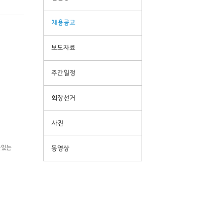
채용공고
보도자료
주간일정
회장선거
사진
뜻있는
동영상