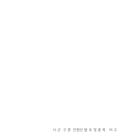
시·군
구 분
인원
선 발 요 청 종 목
비 고