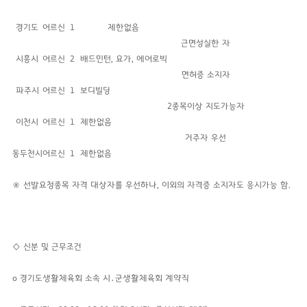
경기도
어르신
1
제한없음
근면성실한 자
시흥시
어르신
2
배드민턴, 요가, 에어로빅
면허증 소지자
파주시
어르신
1
보디빌딩
2종목이상 지도가능자
이천시
어르신
1
제한없음
거주자 우선
동두천시
어르신
1
제한없음
※ 선발요청종목 자격 대상자를 우선하나, 이외의 자격증 소지자도 응시가능 함.
◇
신분 및 근무조건
o 경기도생활체육회 소속 시․군생활체육회 계약직