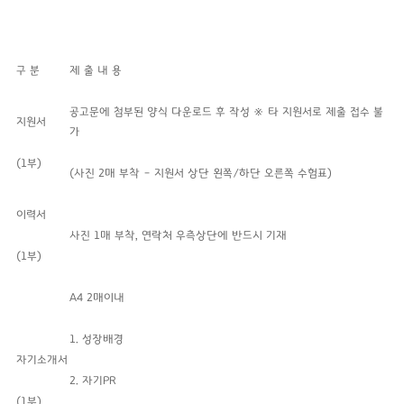
구 분
제 출 내 용
공고문에 첨부된 양식 다운로드 후 작성 ※ 타 지원서로 제출 접수 불
지원서
가
(1부)
(사진 2매 부착 – 지원서 상단 왼쪽/하단 오른쪽 수험표)
이력서
사진 1매 부착, 연락처 우측상단에 반드시 기재
(1부)
A4 2매이내
1. 성장배경
자기소개서
2. 자기PR
(1부)