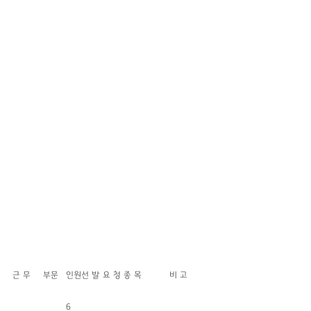
근 무
부문
인원
선 발 요 청 종 목
비 고
6