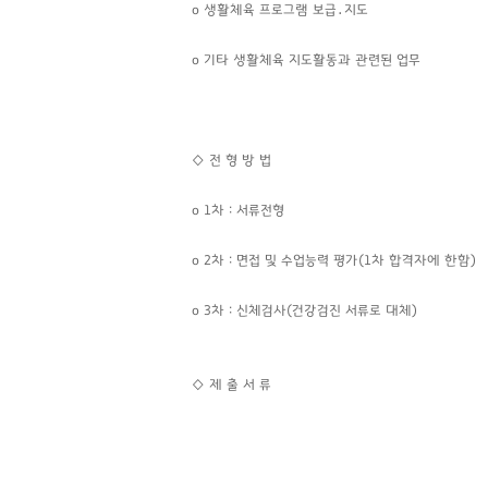
o
생활체육 프로그램 보급․지도
o
기타 생활체육 지도활동과 관련된 업무
◇
전 형 방 법
o
1차 : 서류전형
o 2차 : 면접 및 수업능력 평가(1차 합격자에 한함)
o
3차 : 신체검사(건강검진 서류로 대체)
◇ 제 출 서 류