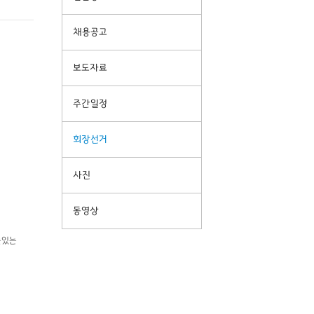
채용공고
보도자료
주간일정
회장선거
사진
동영상
뜻있는