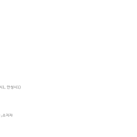
1, 안성시1)
』소지자