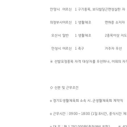
안양시
어르신
1
구기종목, 보디빌딩
근면성실한 자
의정부시
어르신
1
생활체조
면허증 소지자
오산시
일반
1
생활체조
2종목이상 지
안성시
어르신
1
축구
거주자 우선
※ 선발요청종목 자격 대상자를 우선하나, 이외의 자
◇ 신분 및 근무조건
o 경기도생활체육회 소속 시․군생활체육회 계약직
o 근무시간 : 09:00〜18:00 (1일 8시간, 중식시간 제
o 대 우 : 월 1,792,000원(출장여비 포함)
※ 4대보