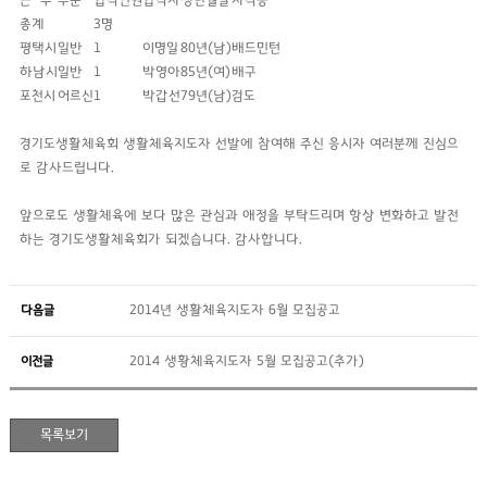
근 무
부문
합격인원
합격자
생년월일
자격증
총계
3명
평택시
일반
1
이명일
80년(남)
배드민턴
하남시
일반
1
박영아
85년(여)
배구
포천시
어르신
1
박갑선
79년(남)
검도
경기도생활체육회 생활체육지도자 선발에 참여해 주신 응시자 여러분께 진심으
로 감사드립니다.
앞으로도 생활체육에 보다 많은 관심과 애정을 부탁드리며 항상 변화하고 발전
하는 경기도생활체육회가 되겠습니다. 감사합니다.
다음글
2014년 생활체육지도자 6월 모집공고
이전글
2014 생황체육지도자 5월 모집공고(추가)