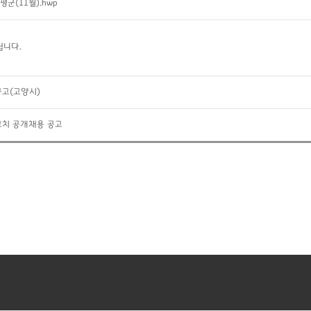
군(11월).hwp
립니다.
공고(고양시)
코치 공개채용 공고