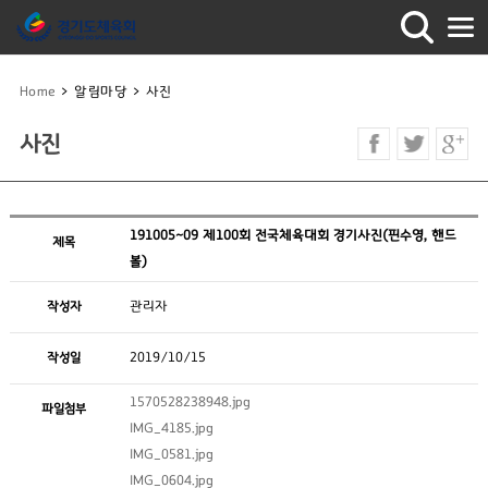
Home
>
알림마당
>
사진
사진
191005~09 제100회 전국체육대회 경기사진(핀수영, 핸드
제목
볼)
작성자
관리자
작성일
2019/10/15
1570528238948.jpg
파일첨부
IMG_4185.jpg
IMG_0581.jpg
IMG_0604.jpg