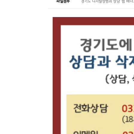
파일첨부
경기도 디지털성범죄 상담 웹 배너.j