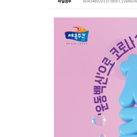
파일첨부
AD434B02D11F3B0FC158442AB