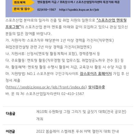
스포츠산업 분야로의 일자리 진출 및 취업 지원의 일환으로
“
스포츠산업 멘토링
프로그램
”
의 스포츠산업 분야 멘토를 아래와 같이 모집하고 있으니 관심 있으신
분들의 많은 참여를 바랍니다.
가. 지원자격: 스포츠직무 해당분야 1년 이상 경력을 가진자(직무멘토)
취업전문컨설팅 관련 2년 이상 경력을 가진자(취업멘토)
나. 지원서류: 신청서(멘토링 활동계획서 포함), 경력증명서 등
다. 주요활동: 멘토링 활동(직무경험 및 업무스킬, 취업성공노하우 전수 등) 등
라. 활동혜택: 멘토링 활동 수행시 활동비 지급, 교육강사 활동 시 수당 지급 등
마. 지원방법: NO.1 스포츠분야 구인구직사이트
잡스포이즈 홈페이지
가입 후 신
청서 제출
(
https://spobiz.kspo.or.kr/job/front/index.do
)
상시접수중
바. 문 의 처: 스포츠산업일자리센터 02-410-1567
제10회 수원화성 그림 그리기 및 글짓기 대회(전국 공모전)
다음글
개최
이전글
2022 봅슬레이 스켈레톤 푸쉬 어택 챌린지 대회 안내