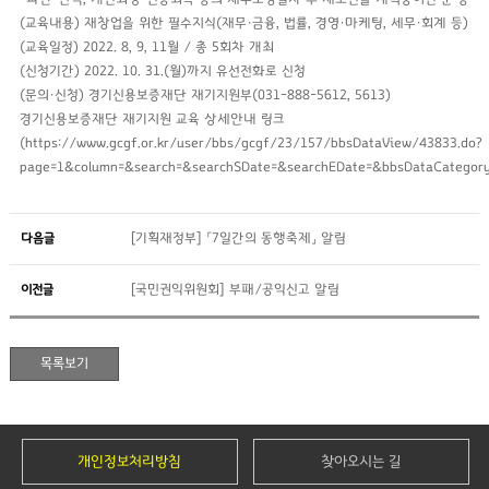
(교육내용) 재창업을 위한 필수지식(재무・금융, 법률, 경영・마케팅, 세무・회계 등)
(교육일정) 2022. 8, 9, 11월 / 총 5회차 개최
(신청기간) 2022. 10. 31.(월)까지 유선전화로 신청
(문의・신청) 경기신용보증재단 재기지원부(031-888-5612, 5613)
경기신용보증재단 재기지원 교육 상세안내 링크
(https://www.gcgf.or.kr/user/bbs/gcgf/23/157/bbsDataView/43833.do?
page=1&column=&search=&searchSDate=&searchEDate=&bbsDataCategory
다음글
[기획재정부] 「7일간의 동행축제」 알림
이전글
[국민권익위원회] 부패/공익신고 알림
개인정보처리방침
찾아오시는 길