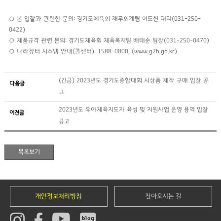
○ 본 입찰과 관련한 문의: 경기도체육회 재무회계팀 이도헌 대리(031-250-
0422)
○ 제품규격 관련 문의: 경기도체육회 체육복지팀 배태순 팀장(031-250-0470)
○ 나라장터 시스템 안내(콜센터): 1588-0800, (www.g2b.go.kr)
(긴급) 2023년도 경기도종합대회 시상품 제작 구매 입찰 공
다음글
고
2023년도 유아체육지도자 육성 및 지원사업 운영 용역 입찰
이전글
공고
개인정보처리방침
찾아오시는 길