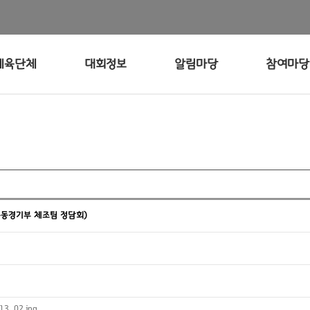
체육단체
대회정보
알림마당
참여마당
운동경기부 체조팀 정담회)
13_02.jpg