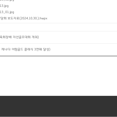
13.jpg
13_01.jpg
보도자료(2024.10.30.).hwpx
도체육회장배 자선골프대회 개최)
팀 캐나다 어텀골드 클래식 3연패 달성)