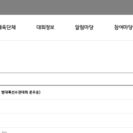
체육단체
대회정보
알림마당
참여마당
팀 범대륙선수권대회 준우승)
jpg