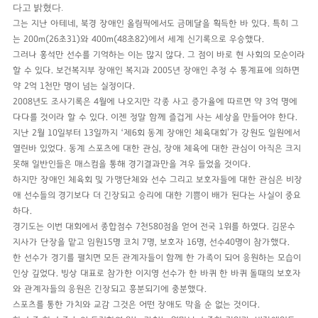
다고 밝혔다.
그는 지난 아테네, 북경 장애인 올림픽에서도 금메달을 획득한 바 있다. 특히 그
는 200m(26초31)와 400m(48초82)에서 세계 신기록으로 우승했다.
그러나 홍석만 선수를 기억하는 이는 많지 않다. 그 점이 바로 현 사회의 모순이라
할 수 있다. 보건복지부 장애인 복지과 2005년 장애인 추정 수 통계표에 의하면
약 2억 1천만 명이 넘는 실정이다.
2008년도 조사기록은 4월에 나오지만 각종 사고 증가율에 따르면 약 3억 명에
다다를 것이라 할 수 있다. 이젠 정말 함께 즐겁게 사는 세상을 만들어야 한다.
지난 2월 10일부터 13일까지 ‘제6회 동계 장애인 체육대회’가 강원도 일원에서
열린바 있었다. 동계 스포츠에 대한 관심, 장애 체육에 대한 관심이 아직은 크지
못해 일반인들은 매스컴을 통해 경기결과만을 겨우 들었을 것이다.
하지만 장애인 체육회 및 가맹단체와 선수 그리고 보호자들에 대한 관심은 비장
애 선수들의 경기보다 더 긴장되고 승리에 대한 기쁨이 배가 된다는 사실이 중요
하다.
경기도는 이번 대회에서 종합점수 7천580점을 얻어 전국 1위를 하였다. 김문수
지사가 단장을 맡고 임원15명 코치 7명, 보호자 16명, 선수40명이 참가했다.
한 선수가 경기를 펼치면 모든 관계자들이 함께 한 가족이 되어 응원하는 모습이
인상 깊었다. 빙상 대표로 참가한 이지영 선수가 한 바퀴 한 바퀴 돌때의 보호자
와 관계자들의 응원은 긴장되고 흥분되기에 충분했다.
스포츠를 통한 가치와 교감 그것은 어떤 장애도 막을 순 없는 것이다.