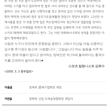
한 수준 한 수준 높이 도전하여 얻는 가치는 얼마나 소중한 것인가. 비장애인도
어려운 스키를 타고 점프하여 한 발로 서서 내려오는 선수를 볼 때 참으로 가슴 뭉
클하다. 선수 자신도 숱한 시행착오를 겪고 얻어낸 값진 가치일 것이라 생각한다.
특히 백학현 신부(40·원주 장주기요셉재활원 원장)가 멋있어 보였다. 12년전 사
제서품을 받은 지 보름 만에 입은 척수장애인지라 정신적으로 힘들었을 것이다.
그는 우연히 스키체험을 하면서 탁 트인 설원을 상쾌하게 가로 지르며 내려오는
스키의 매력에 매료되었다고 한다. 그는 이번 대회에서 6위의 성적을 얻었지만 더
없이 행복해보였다.
사람은 누구나 타인에게 존중받길 원한다. 그래서 지난달 16일 선종하신
김수환 추기경도 평소에 ‘사랑합니다’, ‘고맙습니다’라는 말씀을 자주 하
셨다. 현재 차별이 없다고 생각하는 장애인은 약 2%에 불과하다는 통계수
치를 간과하지 말아야 한다■
스포츠 칼럼니스트 김희수
<2009. 3. 3 중부일보>
다음글
정제묵 道배구협회장 취임
이전글
정해관 신임 도레슬링협회장 취임식