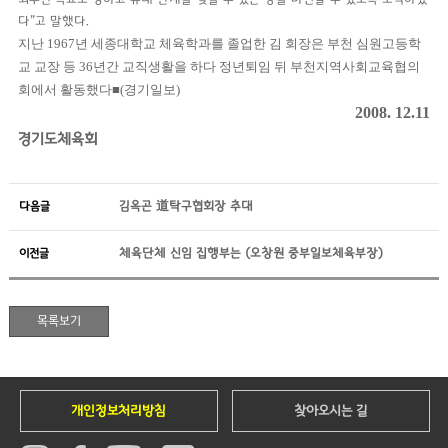
다”고 말했다.
지난 1967년 세종대학교 체육학과를 졸업한 김 회장은 부천 심원고등학
교 교장 등 36년간 교직생활을 하다 정년퇴임 뒤 부천지역사회교육협의
회에서 활동했다■(경기일보)
2008. 12.11
경기도체육회
다음글
김옥곤 道탁구협회장 추대
이전글
체육단체 신임 집행부는 (오창원 중부일보체육부장)
개인정보처리방침
찾아오시는 길