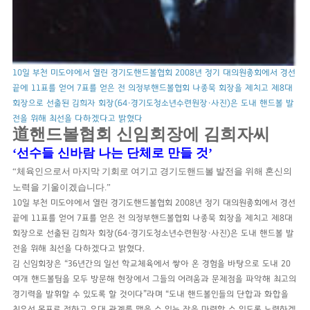
10일 부천 미도야에서 열린 경기도핸드볼협회 2008년 정기 대의원총회에서 경선
끝에 11표를 얻어 7표를 얻은 전 의정부핸드볼협회 나종묵 회장을 제치고 제8대
회장으로 선출된 김희자 회장(64·경기도청소년수련원장·사진)은 도내 핸드볼 발
전을 위해 최선을 다하겠다고 밝혔다
道핸드볼협회 신임회장에 김희자씨
‘선수들 신바람 나는 단체로 만들 것’
“체육인으로서 마지막 기회로 여기고 경기도핸드볼 발전을 위해 혼신의
노력을 기울이겠습니다.”
10일 부천 미도야에서 열린 경기도핸드볼협회 2008년 정기 대의원총회에서 경선
끝에 11표를 얻어 7표를 얻은 전 의정부핸드볼협회 나종묵 회장을 제치고 제8대
회장으로 선출된 김희자 회장(64·경기도청소년수련원장·사진)은 도내 핸드볼 발
전을 위해 최선을 다하겠다고 밝혔다.
김 신임회장은 “36년간의 일선 학교체육에서 쌓아 온 경험을 바탕으로 도내 20
여개 핸드볼팀을 모두 방문해 현장에서 그들의 어려움과 문제점을 파악해 최고의
경기력을 발휘할 수 있도록 할 것이다”라며 “도내 핸드볼인들의 단합과 화합을
최우선 목표로 정하고 유대 관계를 맺을 수 있는 장을 마련할 수 있도록 노력하겠