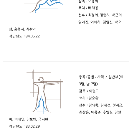
감독 : 이홍식
코치 : 배재봉
선수 : 최경희, 정현지, 박근희,
임예진, 이세하, 김영진, 박호
선, 윤은지, 최수아
창단년도 : 84.06.22
종목/종별 : 사격 / 일반부(여
3명, 남 7명)
감독 : 이권도
코치 : 김승환
선수 : 김의종, 김대선, 정지근,
최창훈, 이동춘, 추병길, 김설
아, 이대명, 김보민, 금지현
창단년도 : 83.02.29