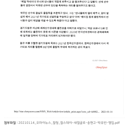
첨부파일 :
20210114_오마이뉴스_컬링_컬스데이-새얼굴로-송현고-박유빈-영입.pdf