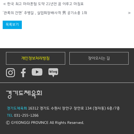
«
한국 최고 마라톤팀 도약 21년전 꿈 이루고 마침표
'관록의 건맨' 추병길 , 실업회장배사격 男 공기소총 1위
»
목록보기
개인정보처리방침
찾아오시는 길
경기도체육회
16312 경기도 수원시 장안구 장안로 134 (정자동) 6층/7층
TEL
031-255-1266
© GYEONGGI PROVINCE All Rights Reserved.