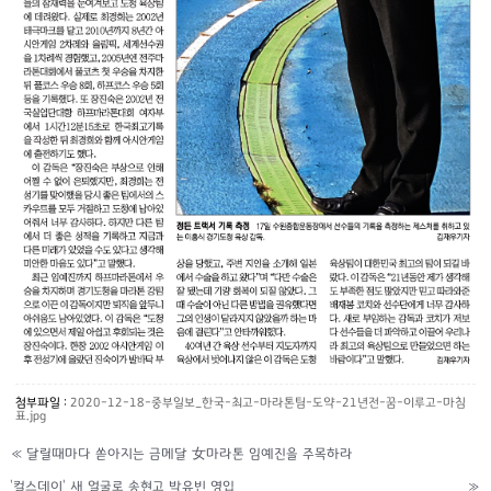
첨부파일 :
2020-12-18-중부일보_한국-최고-마라톤팀-도약-21년전-꿈-이루고-마침
표.jpg
«
달릴때마다 쏟아지는 금메달 女마라톤 임예진을 주목하라
'컬스데이' 새 얼굴로 송현고 박유빈 영입
»