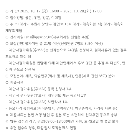
○ 기 간: 2025. 10. 17.(금), 16:00 ~ 2025. 10. 28.(화) 17:00
○ 접수방법: 공문, 우편, 방문, 이메일
○ 주 소: 경기도 수원시 장안구 장안로 134, 경기도체육회관 7층 경기도체육회
재무회계팀
○ 전자메일: shs@ggsc.or.kr(재무회계팀 신형순 주임)
○ 모집인원: 평가위원 총 21명 이상(선정인원 7명의 3배수 이상)
– 제안서평가위원(후보자)는 선착순으로 24명을 선정하고, 결격사유가 없는 경우
후보자로 확정 됨
– 제안서평가위원은 법령에 의해 제안업체에서 후보 명단 중 추첨 후 다빈도, 연
장자 순으로 선정 됨
○ 모집분야: 체육, 학술연구(역사 및 체육사), 언론(체육 관련 보도) 분야
○ 제출서류
– 제안서 평가위원(후보자) 등록 신청서 1부
– 제안서 평가위원(후보자) 개인정보 제공 동의서 1부
– 제안서 평가위원(후보자) 보안각서 1부
– 응모자격 증빙자료(재직증명서, 경력증명서, 학위증명서, 자격증 사본 등)
※ 제출서류는 본인 서명 날인 후 원본 또는 스캔하여 전자우편 등으로 송부
※ 방문 접수의 경우, 평일(09:00~18:00)에만 가능, 토·일요일 및 휴일 불가
※ 우편 접수의 경우, 마감일시 도착분까지 인정