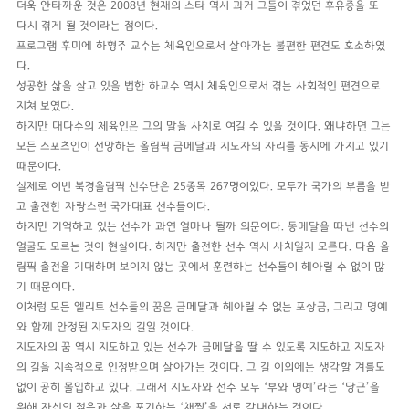
더욱 안타까운 것은 2008년 현재의 스타 역시 과거 그들이 겪었던 후유증을 또
다시 겪게 될 것이라는 점이다.
프로그램 후미에 하형주 교수는 체육인으로서 살아가는 불편한 편견도 호소하였
다.
성공한 삶을 살고 있을 법한 하교수 역시 체육인으로서 겪는 사회적인 편견으로
지쳐 보였다.
하지만 대다수의 체육인은 그의 말을 사치로 여길 수 있을 것이다. 왜냐하면 그는
모든 스포츠인이 선망하는 올림픽 금메달과 지도자의 자리를 동시에 가지고 있기
때문이다.
실제로 이번 북경올림픽 선수단은 25종목 267명이었다. 모두가 국가의 부름을 받
고 출전한 자랑스런 국가대표 선수들이다.
하지만 기억하고 있는 선수가 과연 얼마나 될까 의문이다. 동메달을 따낸 선수의
얼굴도 모르는 것이 현실이다. 하지만 출전한 선수 역시 사치일지 모른다. 다음 올
림픽 출전을 기대하며 보이지 않는 곳에서 훈련하는 선수들이 헤아릴 수 없이 많
기 때문이다.
이처럼 모든 엘리트 선수들의 꿈은 금메달과 헤아릴 수 없는 포상금, 그리고 명예
와 함께 안정된 지도자의 길일 것이다.
지도자의 꿈 역시 지도하고 있는 선수가 금메달을 딸 수 있도록 지도하고 지도자
의 길을 지속적으로 인정받으며 살아가는 것이다. 그 길 이외에는 생각할 겨를도
없이 공히 몰입하고 있다. 그래서 지도자와 선수 모두 ‘부와 명예’라는 ‘당근’을
위해 자신의 젊음과 삶을 포기하는 ‘채찍’을 서로 감내하는 것이다.