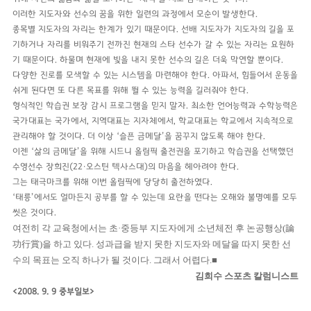
이러한 지도자와 선수의 꿈을 위한 일련의 과정에서 모순이 발생한다.
종목별 지도자의 자리는 한계가 있기 때문이다. 선배 지도자가 지도자의 길을 포
기하거나 자리를 비워주기 전까진 현재의 스타 선수가 갈 수 있는 자리는 요원하
기 때문이다. 하물며 현재에 빛을 내지 못한 선수의 길은 더욱 막연할 뿐이다.
다양한 진로를 모색할 수 있는 시스템을 마련해야 한다. 아파서, 힘들어서 운동을
쉬게 된다면 또 다른 목표를 위해 뛸 수 있는 능력을 길러줘야 한다.
형식적인 학습권 보장 감시 프로그램을 믿지 말자. 최소한 언어능력과 수학능력은
국가대표는 국가에서, 지역대표는 지자체에서, 학교대표는 학교에서 지속적으로
관리해야 할 것이다. 더 이상 ‘슬픈 금메달’을 꿈꾸지 않도록 해야 한다.
이젠 ‘삶의 금메달’을 위해 시드니 올림픽 출전권을 포기하고 학습권을 선택했던
수영선수 장희진(22·오스틴 텍사스대)의 마음을 헤아려야 한다.
그는 태극마크를 위해 이번 올림픽에 당당히 출전하였다.
‘태릉’에서도 얼마든지 공부를 할 수 있는데 요란을 떤다는 오해와 불명예를 모두
씻은 것이다.
여전히 각 교육청에서는 초·중등부 지도자에게 소년체전 후 논공행상(論
功行賞)을 하고 있다. 성과급을 받지 못한 지도자와 메달을 따지 못한 선
수의 목표는 오직 하나가 될 것이다. 그래서 어렵다.■
김희수 스포츠 칼럼니스트
<2008. 9. 9 중부일보>