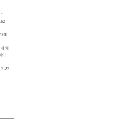
”
62)
 차례
게 체
것이
 2.22