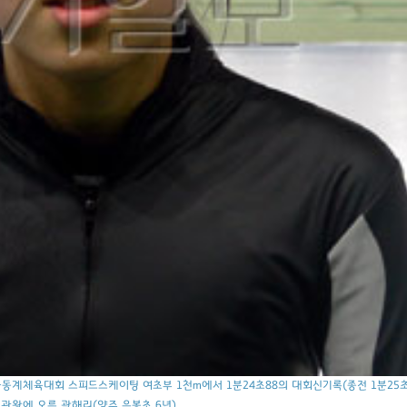
동계체육대회 스피드스케이팅 여초부 1천m에서 1분24초88의 대회신기록(종전 1분25초
2관왕에 오른 곽해리(양주 은봉초 6년).