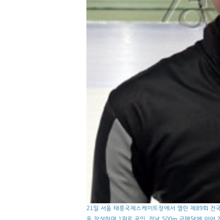
21일 서울 태릉국제스케이트장에서 열린 제89회 전국
을 작성하며 1위로 골인, 전날 500m 금메달에 이어 