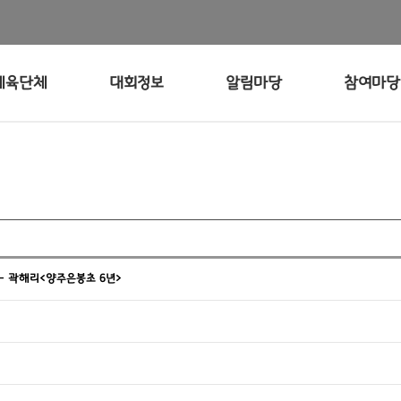
체육단체
대회정보
알림마당
참여마당
– 곽해리<양주은봉초 6년>