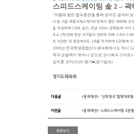
스피드스케이팅 金 2 – 
“여름에 힘든 합숙훈련을 통해 얻어진 결과라 보
21일 서울 태릉국제스케이트장에서 열린 제89회 전국
을 작성하며 1위로 골인, 전날 500m 금메달에 이어 
초교 2학년때 빙상 코치들의 권유에 의해 스피드스케이팅
로 석권한 뒤 종합에서도 1위를 차지하며 5관왕에 오른
2008년 전국학생종합선수권대회에서도 역시 5
력과 순발력이 뛰어나 앞으로 코너웍과 스타트시
김치훈 코치(32)의 평가■(경기일보)
경기도체육회
다음글
<동계체전> ‘신화창조’컬링대표팀
이전글
<동계체전> 스피드스케이팅 2관왕