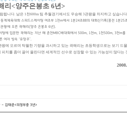
곽해리<양주은봉초 6년>
람됩니다. 남은 1천600m 팀 추월경기에서도 우승해 3관왕을 차지하고 싶습니다.
동계체육대회 스피드스케이팅 여초부 1천m에서 1분24초88의 대회신기록(종전 1분25초
2관왕에 오른 곽해리(양주 은봉초 6년).
에 입문한 곽해리는 지난 해 춘천MBC배대회에서 500m, 1천m, 1천500m, 3천m를
 여자 빙속 ‘유망주’.
관왕에 오르며 탁월한 기량을 과시하고 있는 곽해리는 초등학생으로는 보기 드물
 피치를 좀더 끌어 올린다면 세계적인 선수로 성장할 수 있는 가능성이 많다는 
2008.
 – 김태준<의정부중 3년>