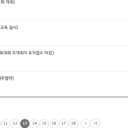
회 개최)
교육 실시)
국체육대회 주개최지 유치접수 마감)
업무협약)
11
12
13
14
15
16
17
18
>
>|
...