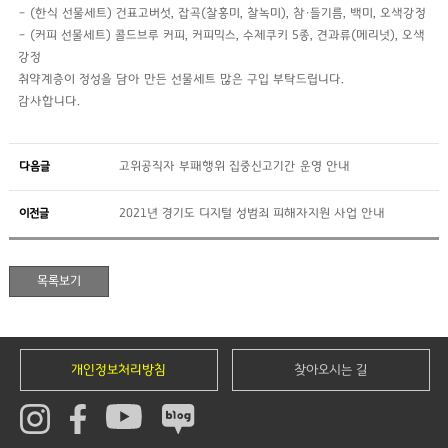
– (한식 선물세트) 건표고버섯, 잡곡(찰홍미, 찰녹미), 참·들기름, 백미, 오색강정
– (커피 선물세트) 콜드브루 커피, 커피믹스, 수제쿠키 5종, 견과류(메리넛), 오색
강정
취약계층이 정성을 담아 만든 선물세트 많은 구입 부탁드립니다.
감사합니다.
다음글
고위공직자 부패행위 집중신고기간 운영 안내
이전글
2021년 경기도 디지털 성범죄 피해자지원 사업 안내
개인정보처리방침
찾아오시는 길