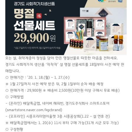
오는 설, 취약계층이 정성을 담아 만든 명절선물로 따뜻한 마음을 전하세요.
경기도 사회적가치 생산품 ‘착착착’ 설 명절 선물세트를 18일부터 사전 예약 판
매합니다.
○ 판매기간 : ’20. 1. 18.(월) ~ 1. 27.(수)
※ 1월 27일까지 사전 예약 받은 뒤, 2월 1일부터 순차 배송 예정
○ 판매가격 : 29,900원 ※ 배송비 2,500원(10만원 이상 구매시 무료 배송)
○ 구매방법
– (온라인) 배달특급앱, 네이버 해피빈, 경기도주식회사 스마트스토어
(smartstore.naver.com/kgcbrand)
– (오프라인) 시흥프리미엄아울렛 3층 시흥꿈상회(1.22 ~ 설 연휴 전)
※ 배달특급앱에서는 1. 20(수) 11시 부터 구매 가능(31개 시군 모두 가능)
○ 구성현황